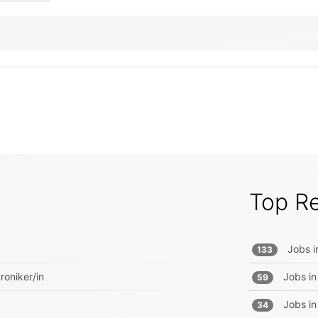
Top R
Jobs i
133
roniker/in
Jobs in
59
Jobs in
34