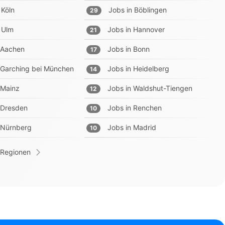
Köln
Jobs in
Böblingen
29
Ulm
Jobs in
Hannover
21
Aachen
Jobs in
Bonn
17
Garching bei München
Jobs in
Heidelberg
14
Mainz
Jobs in
Waldshut-Tiengen
12
Dresden
Jobs in
Renchen
10
Nürnberg
Jobs in
Madrid
10
 Regionen