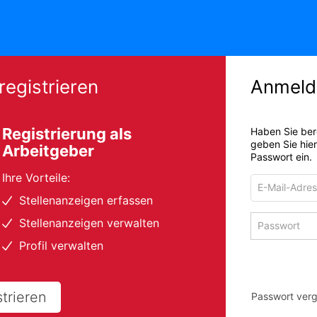
registrieren
Anmeld
Registrierung als
Haben Sie ber
geben Sie hie
Arbeitgeber
Passwort ein.
Ihre Vorteile:
E-
Mail-
Stellenanzeigen erfassen
Adresse
Passwort
Stellenanzeigen verwalten
zum
zum
Anmelden
Profil verwalten
Anmelden
strieren
Passwort ver