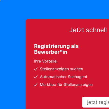
Jetzt schnell 
Registrierung als
Bewerber*in
Ihre Vorteile:
Stellenanzeigen suchen
Automatischer Suchagent
Merkbox für Stellenanzeigen
jetzt regi