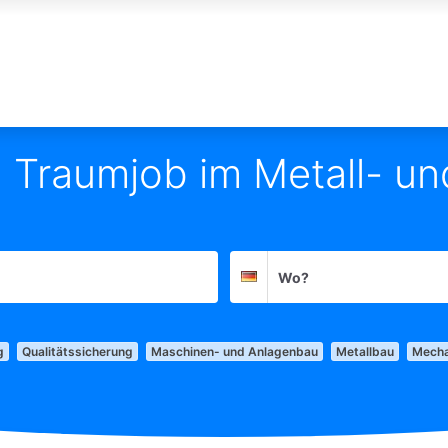
n Traumjob im Metall- un
Suchort
Deutschland
g
Qualitätssicherung
Maschinen- und Anlagenbau
Metallbau
Mecha