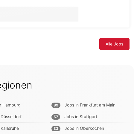
Alle Jobs
egionen
n
Hamburg
Jobs in
Frankfurt am Main
89
Düsseldorf
Jobs in
Stuttgart
57
Karlsruhe
Jobs in
Oberkochen
33