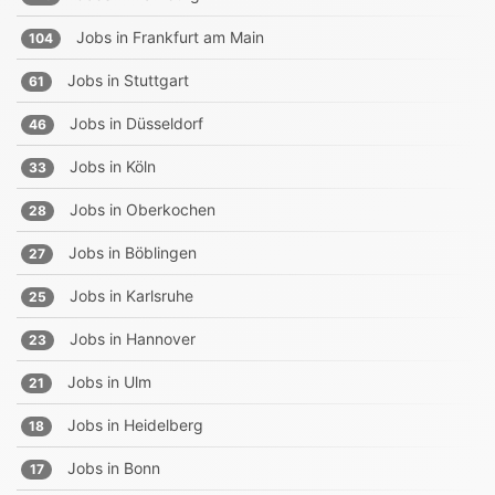
Jobs in
Frankfurt am Main
104
Jobs in
Stuttgart
61
Jobs in
Düsseldorf
46
Jobs in
Köln
33
Jobs in
Oberkochen
28
Jobs in
Böblingen
27
Jobs in
Karlsruhe
25
Jobs in
Hannover
23
Jobs in
Ulm
21
Jobs in
Heidelberg
18
Jobs in
Bonn
17