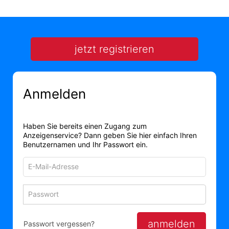
jetzt registrieren
Anmelden
Haben Sie bereits einen Zugang zum
Anzeigenservice? Dann geben Sie hier einfach Ihren
Benutzernamen und Ihr Passwort ein.
E-
Mail-
Adresse
Passwort
Passwort 
zum
zum
Anmelden
Anmelden
anmelden
Passwort vergessen?