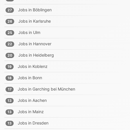
Jobs in
Böblingen
27
Jobs in
Karlsruhe
26
Jobs in
Ulm
25
Jobs in
Hannover
22
Jobs in
Heidelberg
20
Jobs in
Koblenz
19
Jobs in
Bonn
18
Jobs in
Garching bei München
17
Jobs in
Aachen
13
Jobs in
Mainz
13
Jobs in
Dresden
13