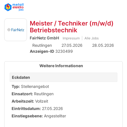
Accessibility
Anzeige
zur
Benut
Modus
Me
schalten
Suche
aktivieren
Meister / Techniker (m/w/d)
zur
öff
von
Navigation
Betriebstechnik
mobilem
zum
FairNetz GmbH
Impressum
Alle Jobs
Inhalt
Endgerät
Reutlingen
27.05.2026
28.05.2026
Anzeigen-ID
3230499
aus
Weitere Informationen
Eckdaten
Typ:
Stellenangebot
Einsatzort:
Reutlingen
Arbeitszeit:
Vollzeit
Eintrittsdatum:
27.05.2026
Einstiegsebene:
Angestellter