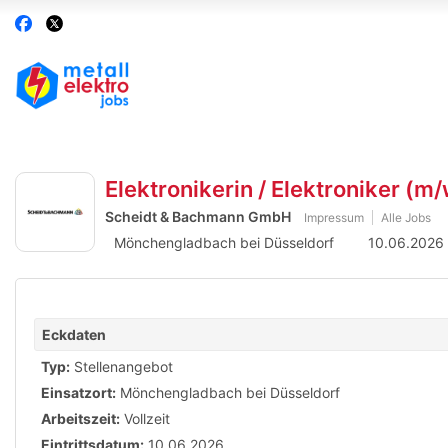
Accessibility
Auf
Auf
Modus
Facebook
Twitter
aktivieren
folgen
folgen
zur
Navigation
zum
Inhalt
Elektronikerin / Elektroniker (
Scheidt & Bachmann GmbH
Impressum
Alle Jobs
Mönchengladbach bei Düsseldorf
10.06.2026
Eckdaten
Typ:
Stellenangebot
Einsatzort:
Mönchengladbach bei Düsseldorf
Arbeitszeit:
Vollzeit
Eintrittsdatum:
10.06.2026