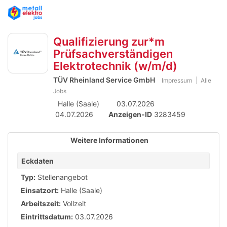
Accessibility
Anzeige
zur
Benut
Modus
Me
schalten
Suche
aktivieren
Qualifizierung zur*m
zur
öff
von
Navigation
Prüfsachverständigen
mobilem
zum
Elektrotechnik (w/m/d)
Inhalt
Endgerät
TÜV Rheinland Service GmbH
Impressum
Alle
Jobs
aus
Halle (Saale)
03.07.2026
04.07.2026
Anzeigen-ID
3283459
Weitere Informationen
Eckdaten
Typ:
Stellenangebot
Einsatzort:
Halle (Saale)
Arbeitszeit:
Vollzeit
Eintrittsdatum:
03.07.2026